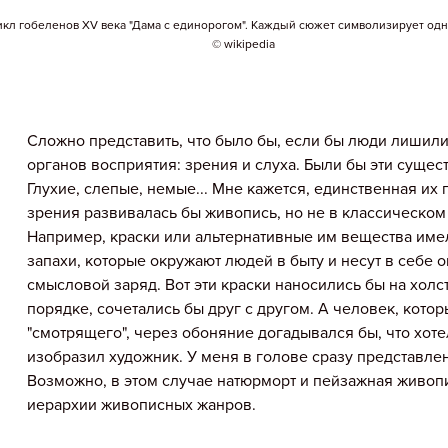
кл гобеленов XV века "Дама с единорогом". Каждый сюжет символизирует одн
© wikipedia
Сложно представить, что было бы, если бы люди лишили
органов восприятия: зрения и слуха. Были бы эти суще
Глухие, слепые, немые... Мне кажется, единственная их
зрения развивалась бы живопись, но не в классическом 
Например, краски или альтернативные им вещества им
запахи, которые окружают людей в быту и несут в себе
смысловой заряд. Вот эти краски наносились бы на хол
порядке, сочетались бы друг с другом. А человек, кото
"смотрящего", через обоняние догадывался бы, что хоте
изобразил художник. У меня в голове сразу представле
Возможно, в этом случае натюрморт и пейзажная живопи
иерархии живописных жанров.