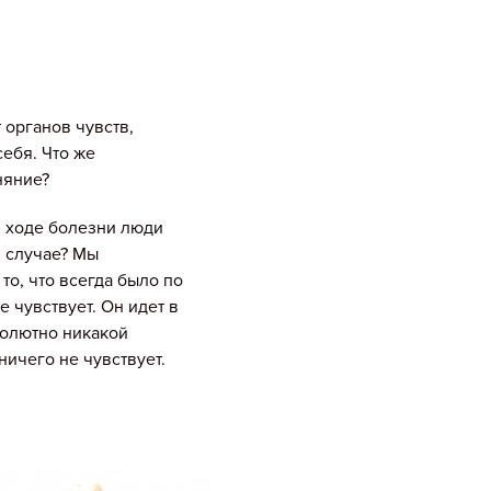
органов чувств,
ебя. Что же
няние?
в ходе болезни люди
м случае? Мы
о, что всегда было по
е чувствует. Он идет в
солютно никакой
ичего не чувствует.