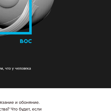
м, что у человека
сязание и обоняние.
тва? Что будет, если