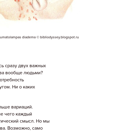
umatolampas diadema
© bibliodyssey.blogspot.ru
сь сразу двух важных
ства вообще людьми?
потребность
угом. Ни о каких
льше вариаций.
ие чего каждый
тический смысл. Но мы
тва. Возможно, само