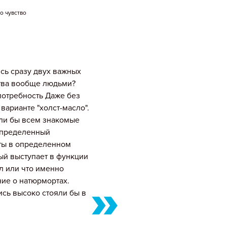
о чувство
сь сразу двух важных
ства вообще людьми?
 потребность
Даже без
варианте "холст-масло".
ели бы всем знакомые
 определенный
сты в определенном
рый выступает в функции
л или что именно
ние о натюрмортах.
сь высоко стояли бы в