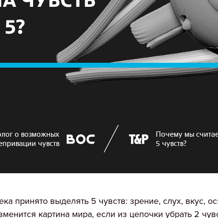
олог о возможных
Почему мы считае
епривации чувств
5 чувств?
ка принято выделять 5 чувств: зрение, слух, вкус, о
менится картина мира, если из цепочки убрать 2 чувс