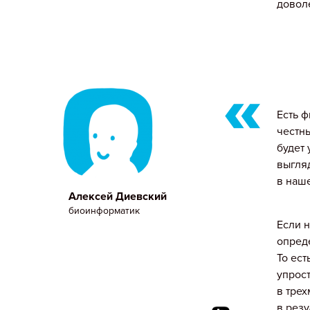
довол
Есть 
честн
будет 
выгляд
в наш
Алексей Диевский
биоинформатик
Если 
опред
То ес
упрост
в тре
в резу