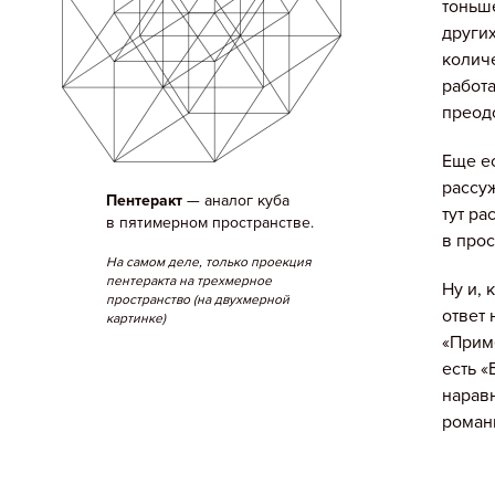
тоньше
други
количе
работ
преодо
Еще е
рассу
Пентеракт
— аналог куба
тут ра
в пятимерном пространстве.
в прос
На самом деле, только проекция
пентеракта на трехмерное
Ну и, 
пространство (на двухмерной
ответ 
картинке)
«Приме
есть «
нарав
роман