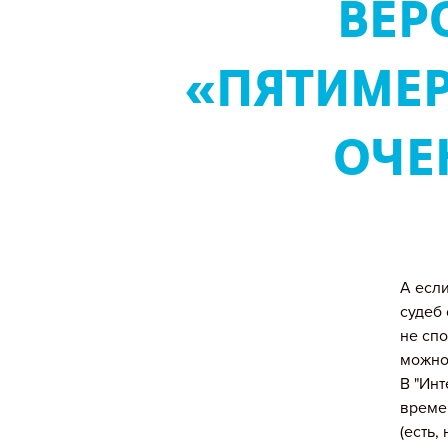
ВЕР
«ПЯТИМЕ
ОЧЕ
А есл
судеб
не сп
можно
В "Ин
време
(есть,