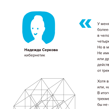
У мен
более
в чело
четыре
Но в м
Надежда Серкова
Не им
кибернетик
или д
действ
от тр
Хотя 
или, н
В итог
трехме
бы не