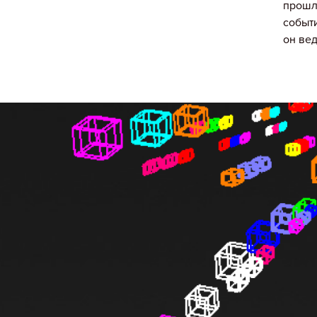
прошло
событи
он ве