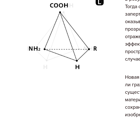
Тогда
заперт
оказыв
прозра
отраже
эффек
простр
случа
Новая 
ли гра
сущес
матери
сохран
изобр