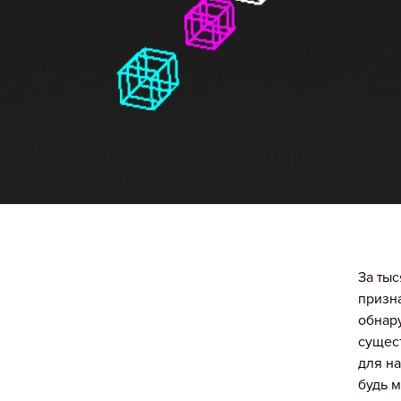
За ты
призн
обнар
сущест
для на
будь м