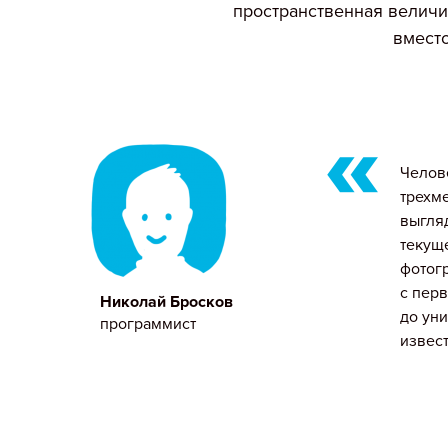
пространственная величи
вмест
Челов
трехме
выгляд
текущ
фотогр
с перв
Николай Бросков
до уни
программист
извест